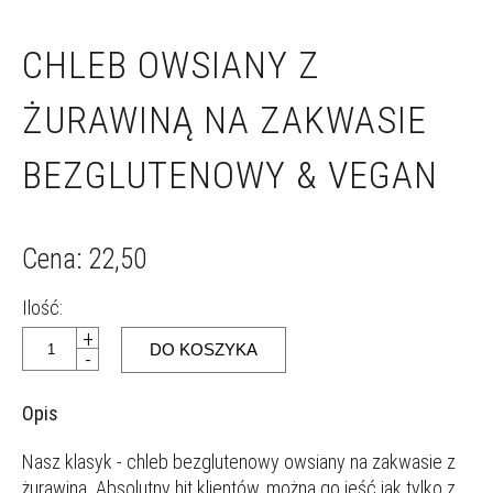
CHLEB OWSIANY Z
ŻURAWINĄ NA ZAKWASIE
BEZGLUTENOWY & VEGAN
Cena: 22,50
Ilość:
+
-
Opis
Nasz klasyk - chleb bezglutenowy owsiany na zakwasie z
żurawiną. Absolutny hit klientów, można go jeść jak tylko z